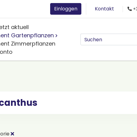
Einloggen
Kontakt
+3
etzt aktuell
ment Gartenpflanzen
ment Zimmerpflanzen
Konto
canthus
orie