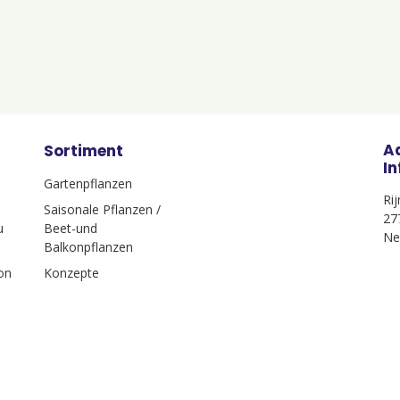
A
Sortiment
I
Gartenpflanzen
Ri
Saisonale Pflanzen /
27
u
Beet-und
Ne
Balkonpflanzen
on
Konzepte