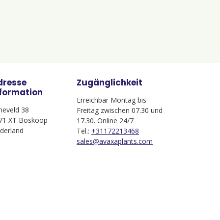
dresse
Zugänglichkeit
nformation
Erreichbar Montag bis
jneveld 38
Freitag zwischen 07.30 und
71 XT Boskoop
17.30. Online 24/7
derland
Tel.:
+31172213468
sales@avaxaplants.com