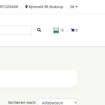
1172213468
Rijneveld 38, Boskoop
DE
0
0
Sortieren nach