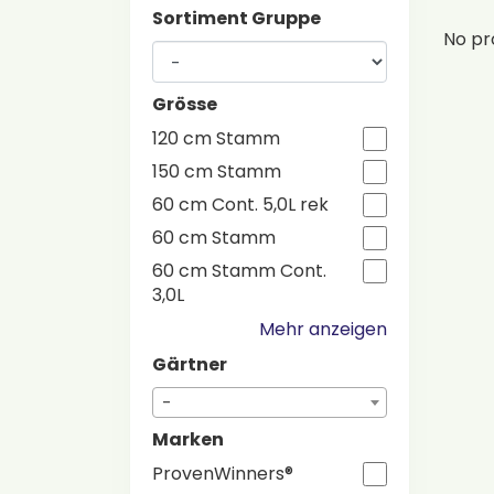
Sortiment Gruppe
No pr
Grösse
120 cm Stamm
150 cm Stamm
60 cm Cont. 5,0L rek
60 cm Stamm
60 cm Stamm Cont.
3,0L
Mehr anzeigen
Gärtner
-
Marken
ProvenWinners®