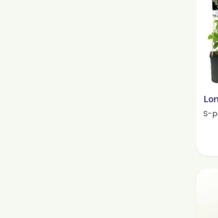
Lon
S-p