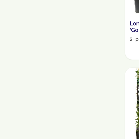
Lon
'Go
S-p