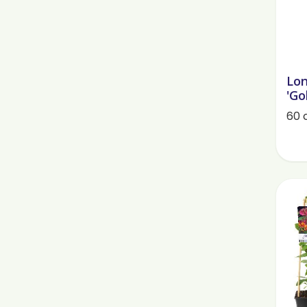
Lon
'Go
60 