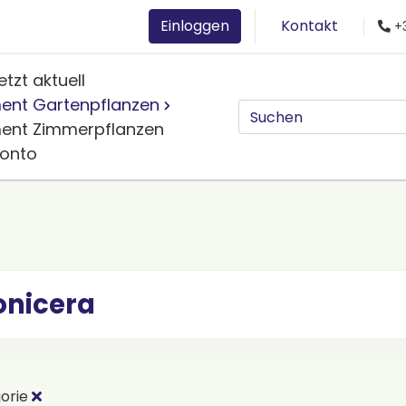
Einloggen
Kontakt
+3
etzt aktuell
ment Gartenpflanzen
ment Zimmerpflanzen
Konto
onicera
orie