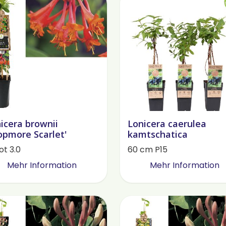
icera brownii
Lonicera caerulea
opmore Scarlet'
kamtschatica
ot 3.0
60 cm P15
Mehr Information
Mehr Information