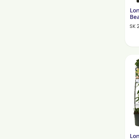
Lon
Bea
SK 
Lon