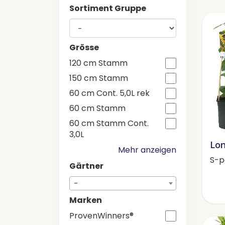
Sortiment Gruppe
Grösse
120 cm Stamm
150 cm Stamm
60 cm Cont. 5,0L rek
60 cm Stamm
60 cm Stamm Cont.
3,0L
Lon
Mehr anzeigen
S-p
Gärtner
-
Marken
ProvenWinners®