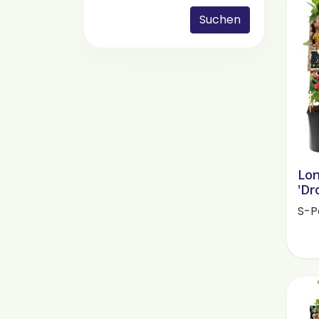
Suchen
Lon
'Dr
S-P