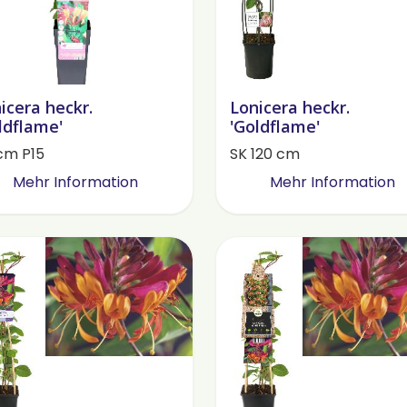
icera heckr.
Lonicera heckr.
ldflame'
'Goldflame'
cm P15
SK 120 cm
Mehr Information
Mehr Information