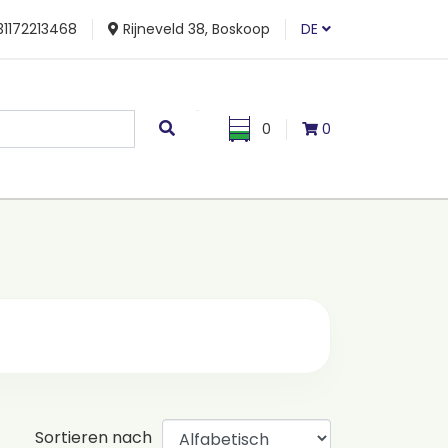
1172213468
Rijneveld 38, Boskoop
DE
0
0
Sortieren nach