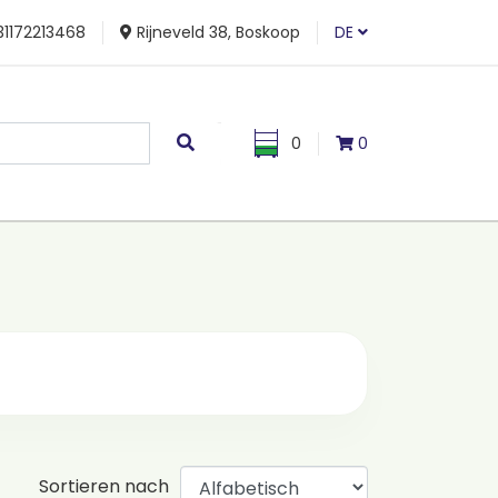
1172213468
Rijneveld 38, Boskoop
DE
0
0
Sortieren nach