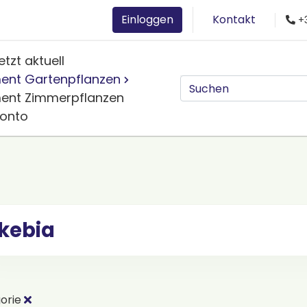
Einloggen
Kontakt
+3
etzt aktuell
ment Gartenpflanzen
ment Zimmerpflanzen
Konto
kebia
orie