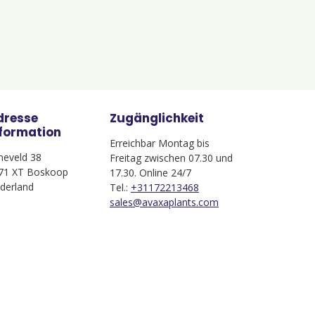
dresse
Zugänglichkeit
nformation
Erreichbar Montag bis
jneveld 38
Freitag zwischen 07.30 und
71 XT Boskoop
17.30. Online 24/7
derland
Tel.:
+31172213468
sales@avaxaplants.com