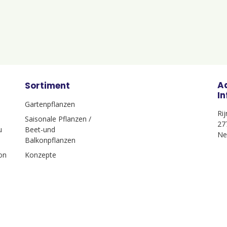
A
Sortiment
I
Gartenpflanzen
Ri
Saisonale Pflanzen /
27
u
Beet-und
Ne
Balkonpflanzen
on
Konzepte