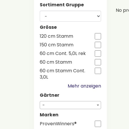
Sortiment Gruppe
No pr
Grösse
120 cm Stamm
150 cm Stamm
60 cm Cont. 5,0L rek
60 cm Stamm
60 cm Stamm Cont.
3,0L
Mehr anzeigen
Gärtner
-
Marken
ProvenWinners®