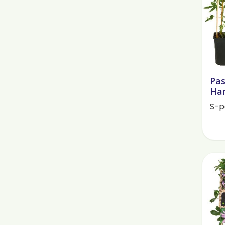
Pas
Han
S-p