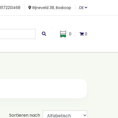
1172213468
Rijneveld 38, Boskoop
DE
0
0
Sortieren nach