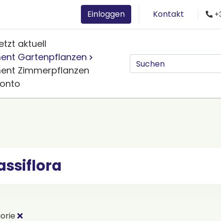
Einloggen
Kontakt
+3
etzt aktuell
ment Gartenpflanzen
ment Zimmerpflanzen
Konto
assiflora
orie