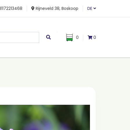
1172213468
Rijneveld 38, Boskoop
DE
0
0