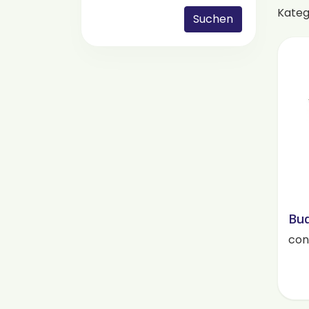
Kateg
Suchen
Bud
cont