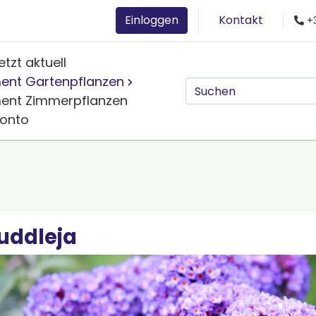
Einloggen
Kontakt
+3
etzt aktuell
ment Gartenpflanzen
ment Zimmerpflanzen
Konto
uddleja