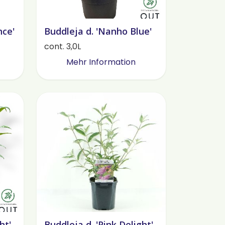
nce'
Buddleja d. 'Nanho Blue'
cont. 3,0L
Mehr Information
ht'
Buddleja d. 'Pink Delight'