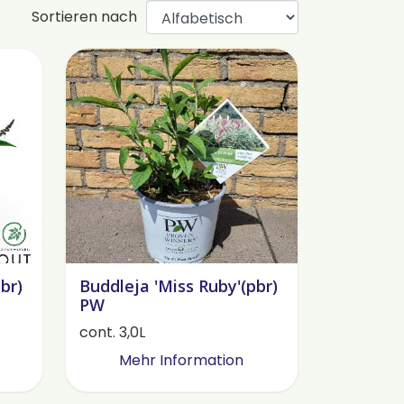
Sortieren nach
br)
Buddleja 'Miss Ruby'(pbr)
PW
cont. 3,0L
Mehr Information