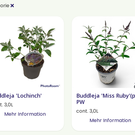
orie
dleja 'Lochinch'
Buddleja 'Miss Ruby'(p
PW
. 3,0L
cont. 3,0L
Mehr Information
Mehr Information