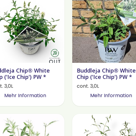
dleja Chip® White
Buddleja Chip® White
p ('Ice Chip') PW *
Chip ('Ice Chip') PW *
. 3,0L
cont. 3,0L
Mehr Information
Mehr Information