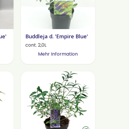
ue'
Buddleja d. 'Empire Blue'
cont. 2,0L
Mehr Information