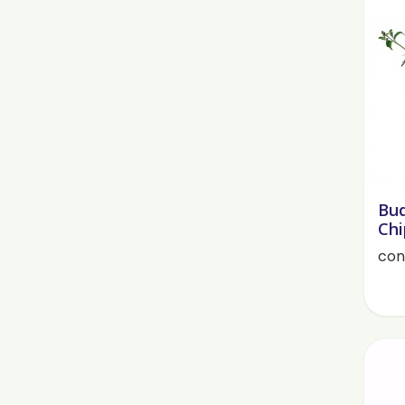
Bud
Chi
cont