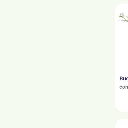
Bud
cont