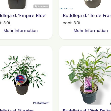
dleja d. 'Empire Blue'
Buddleja d. 'Ile de Fra
. 3,0L
cont. 3,0L
Mehr Information
Mehr Information
dleja d. 'Nanho
Buddleja d. 'Pink Delig