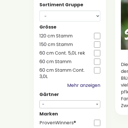
Sortiment Gruppe
Grösse
120 cm Stamm
150 cm Stamm
60 cm Cont. 5,0L rek
60 cm Stamm
Die
60 cm Stamm Cont.
der
3,0L
Blü
vie
Mehr anzeigen
pfl
Gärtner
Far
-
Zwe
Marken
ProvenWinners®