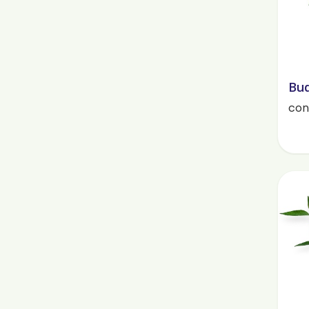
Bud
cont