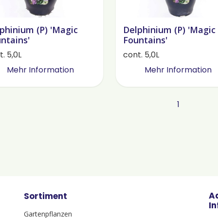
phinium (P) 'Magic
Delphinium (P) 'Magic
ntains'
Fountains'
. 5,0L
cont. 5,0L
Mehr Information
Mehr Information
1
A
Sortiment
I
Gartenpflanzen