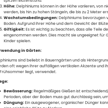
spitzen Blütenstand.
Höhe:
Delphiniums können in der Höhe variieren, von ni
werden, bis hin zu hohen Stängeln, die bis zu 2 Meter e
Wachstumsbedingungen:
Delphiniums bevorzugen vo
Boden. Aufgrund ihrer Höhe und dem Gewicht der Blüten
Giftigkeit:
Es ist wichtig zu beachten, dass alle Teile de
eingenommen werden. Dies macht sie ungeeignet für Gä
Kinder spielen.
rwendung in Gärten:
phiniums sind beliebt in Bauerngärten und als Hintergrun
den oft wegen ihrer auffälligen vertikalen Akzente und ih
 Frühsommer liegt, verwendet.
ege:
Bewässerung:
Regelmäßiges Gießen ist entscheidend
Perioden, aber der Boden muss gut durchlässig sein, u
Düngung:
Ein ausgewogener, organischer Dünger kann