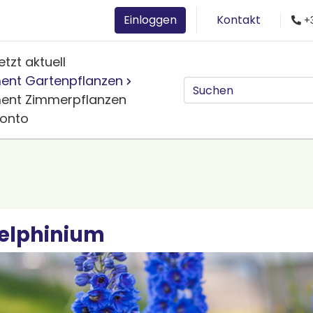
Einloggen
Kontakt
+3
etzt aktuell
ment Gartenpflanzen
ment Zimmerpflanzen
Konto
elphinium