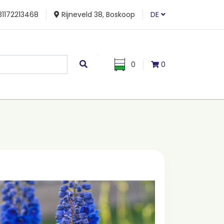
1172213468
Rijneveld 38, Boskoop
DE
0
0