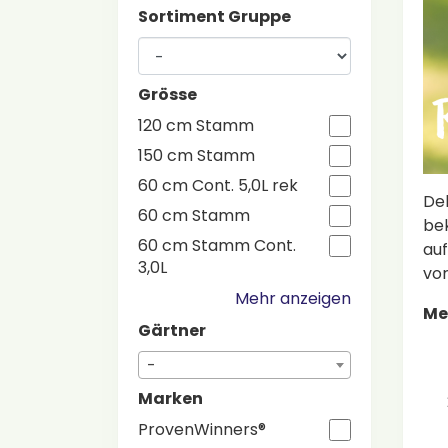
Sortiment Gruppe
Grösse
120 cm Stamm
150 cm Stamm
60 cm Cont. 5,0L rek
Del
60 cm Stamm
bek
60 cm Stamm Cont.
auf
3,0L
vo
Mehr anzeigen
Me
Gärtner
-
Marken
ProvenWinners®