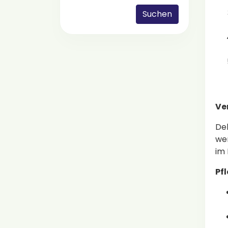
Suchen
Ve
Del
wer
im
Pfl