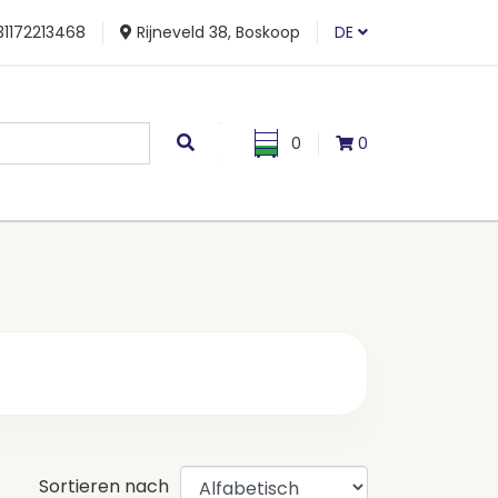
1172213468
Rijneveld 38, Boskoop
DE
0
0
Sortieren nach