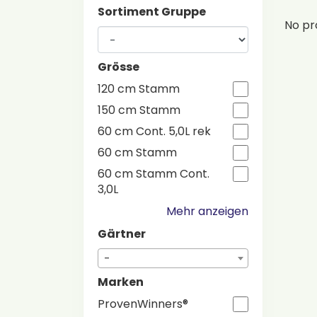
Sortiment Gruppe
No pr
Grösse
120 cm Stamm
150 cm Stamm
60 cm Cont. 5,0L rek
60 cm Stamm
60 cm Stamm Cont.
3,0L
Mehr anzeigen
Gärtner
-
Marken
ProvenWinners®