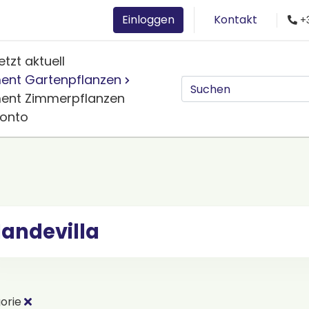
Einloggen
Kontakt
+3
etzt aktuell
ment Gartenpflanzen
ment Zimmerpflanzen
Konto
andevilla
orie