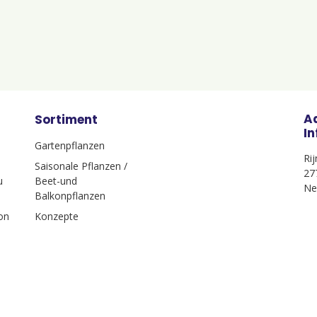
A
Sortiment
I
Gartenpflanzen
Ri
Saisonale Pflanzen /
27
u
Beet-und
Ne
Balkonpflanzen
on
Konzepte