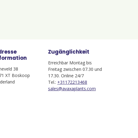
dresse
Zugänglichkeit
nformation
Erreichbar Montag bis
jneveld 38
Freitag zwischen 07.30 und
71 XT Boskoop
17.30. Online 24/7
derland
Tel.:
+31172213468
sales@avaxaplants.com